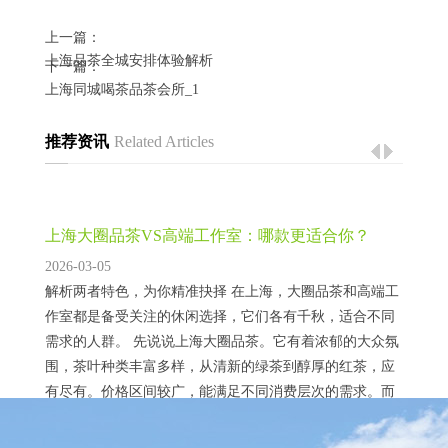
上一篇：
上海品茶全城安排体验解析
下一篇：
上海同城喝茶品茶会所_1
推荐资讯
Related Articles
上海大圈品茶VS高端工作室：哪款更适合你？
2026-03-05
解析两者特色，为你精准抉择 在上海，大圈品茶和高端工
作室都是备受关注的休闲选择，它们各有千秋，适合不同
需求的人群。 先说说上海大圈品茶。它有着浓郁的大众氛
围，茶叶种类丰富多样，从清新的绿茶到醇厚的红茶，应
有尽有。价格区间较广，能满足不同消费层次的需求。而
且大圈品茶通常环境轻松自在，没有过多的拘束。比如在
某个大圈品茶场所，人们可以一边品茶，一边与朋友谈天