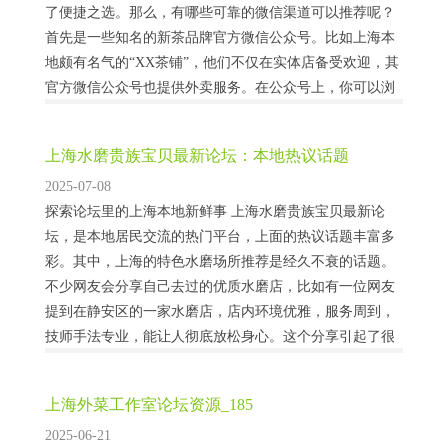
了便捷之选。那么，有哪些可靠的微信渠道可以推荐呢？
首先是一些知名的新茶品牌官方微信公众号。比如上海本
地颇有名气的“XX茶铺”，他们不仅在实体店备受欢迎，其
官方微信公众号也提供外卖服务。在公众号上，你可以浏
览到丰富的新茶菜单，从清新的绿茶到醇厚的红茶，应有
尽有。而且，他们还会定期推出优惠活动，像满...
上海水磨贵族宝贝最新论坛：本地热议话题
2025-07-08
探索论坛里的上海本地新鲜事 上海水磨贵族宝贝最新论
坛，是本地居民交流的热门平台，上面的热议话题丰富多
彩。其中，上海的特色水磨场所推荐是经久不衰的话题。
不少网友会分享自己去过的优质水磨店，比如有一位网友
提到在静安区的一家水磨店，店内环境优雅，服务周到，
技师手法专业，能让人彻底放松身心。这个分享引起了很
多人的关注，不少人表示打算去体验一番。 除了场所推
荐，上海本地的文化活动也是论坛的热门讨论内容。例
上海外菜工作室论坛资源_185
如...
2025-06-21