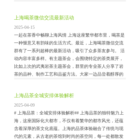
红茶、乌龙茶、白茶等多个品种。我们坚持只选择优质的
原料，以确保每一杯茶的口感和品质。无论是茶叶...
上海喝茶微信交流最新活动
2025-04-15
一起在茶香中畅聊上海风情 上海这座繁华都市里，喝茶是
一种惬意又有韵味的生活方式。最近，上海喝茶微信交流
群有了一系列超棒的最新活动，吸引了众多茶友参与。 活
动内容丰富多样。有主题茶会，会围绕特定的茶类展开，
比如上次的武夷岩茶主题茶会，群里的专业茶人分享了岩
茶的品种、制作工艺和品鉴方法。大家一边品尝着醇厚的
岩茶，一边交流着自己的感受，现场气氛十分热烈。还有
茶友带来了自己珍藏多年的老茶，让大家一饱口福。...
上海品茶全城安排体验解析
2025-04-09
# 上海品茶：全城安排体验解析## 上海品茶的独特魅力上
海，这座国际化大都市，不仅有着繁华的都市风光，还蕴
含着深厚的茶文化底蕴。上海的品茶体验融合了传统与现
代的元素，从古老的茶馆到时尚的茶空间，每一处都散发