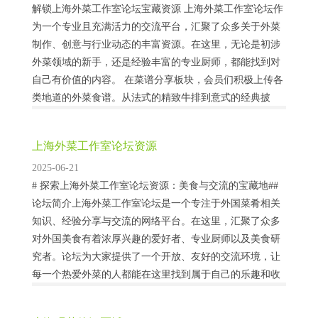
解锁上海外菜工作室论坛宝藏资源 上海外菜工作室论坛作
为一个专业且充满活力的交流平台，汇聚了众多关于外菜
制作、创意与行业动态的丰富资源。在这里，无论是初涉
外菜领域的新手，还是经验丰富的专业厨师，都能找到对
自己有价值的内容。 在菜谱分享板块，会员们积极上传各
类地道的外菜食谱。从法式的精致牛排到意式的经典披
萨，从日式的鲜美刺身到泰式的酸辣汤品，应有尽有。这
些食谱不仅详细列出了所需的食材、精确的用量，还配...
上海外菜工作室论坛资源
2025-06-21
# 探索上海外菜工作室论坛资源：美食与交流的宝藏地##
论坛简介上海外菜工作室论坛是一个专注于外国菜肴相关
知识、经验分享与交流的网络平台。在这里，汇聚了众多
对外国美食有着浓厚兴趣的爱好者、专业厨师以及美食研
究者。论坛为大家提供了一个开放、友好的交流环境，让
每一个热爱外菜的人都能在这里找到属于自己的乐趣和收
获。## 资源种类### 菜谱分享论坛里有丰富多样的外菜菜
谱，涵盖了法国菜、意大利菜、日本料理...